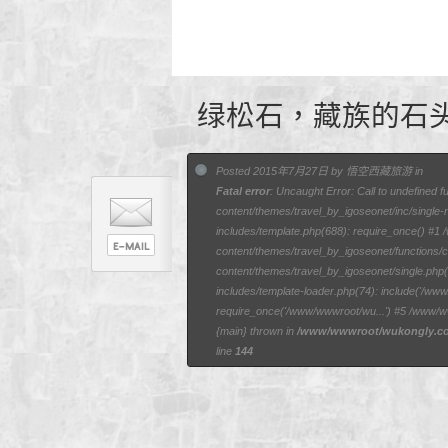
绿松石，藏族的石
Posted 2015年7月27日 by 悟空西藏旅游 in
Fatal error
: Uncaught Error: Call to undefined 
content/themes/travel_by_igoseonet/inc/singl
includes/template.php(688): require_once() #
content/themes/travel_by_igoseonet/functions
content/themes/travel_by_igoseonet/single.ph
includes/template-loader.php(74): include('/w
require_once('/www/wwwroot/wu...') #5 /www/w
{main} thrown in
/www/wwwroot/wukongly.com
line
144