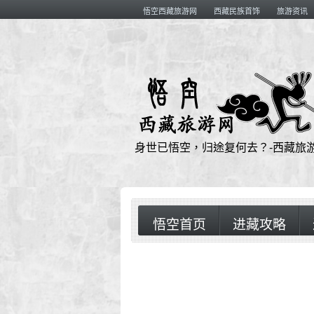
悟空西藏旅游网
西藏民族首饰
旅游资讯
身世已悟空，归途复何去？-西藏旅
悟空首页
进藏攻略