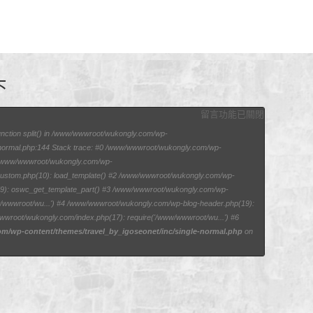
头
留言功能已關閉
function split() in /www/wwwroot/wukongly.com/wp-
e-normal.php:144 Stack trace: #0 /www/wwwroot/wukongly.com/wp-
1 /www/wwwroot/wukongly.com/wp-
/custom.php(10): load_template() #2 /www/wwwroot/wukongly.com/wp-
p(9): oswc_get_template_part() #3 /www/wwwroot/wukongly.com/wp-
ww/wwwroot/wu...') #4 /www/wwwroot/wukongly.com/wp-blog-header.php(19):
wwroot/wukongly.com/index.php(17): require('/www/wwwroot/wu...') #6
/wp-content/themes/travel_by_igoseonet/inc/single-normal.php
on