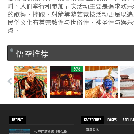
时，人们举行和参加节庆活动主要是追求欢乐
的歌舞、摔跤、射箭等游艺竞技活动更是以追
民俗文化有着宗教性与世俗性、神圣性与娱乐
点。
悟空推荐
80%
RECENT
CATEGORIES
PAGES
ARCHIV
旅游资讯
悟空西藏旅遊【新站開