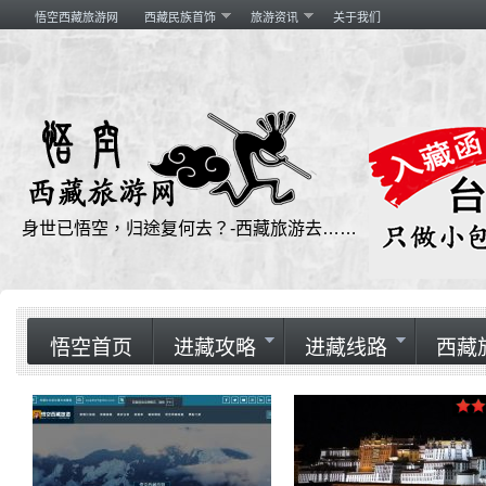
悟空西藏旅游网
西藏民族首饰
旅游资讯
关于我们
身世已悟空，归途复何去？-西藏旅游去……
悟空首页
进藏攻略
进藏线路
西藏