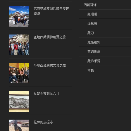
西藏首饰
高原圣城双湖后藏年麦环
线游
红珊瑚
绿松石
藏刀
圣地西藏朝佛蔵源之旅
藏族服饰
藏饰佛珠
藏饰手镯
圣地西藏朝佛文景之旅
蜜蜡
从楚布寺到羊八井
拉萨到热振寺