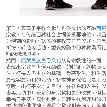
第三，表现于宗教文化与世俗文化的互融
西藏
宗教，在传统西藏社会占据着重要地位，对西
为深刻的影响。繁多的宗教节日与仪式，日常
祈祷、转经等活动，婚丧嫁娶中的种种繁缛礼
响的深深印迹。
然而，
西藏民族民俗文化
既有宗教性的一面，
表现出宗教与世俗互融统一的特征。就物质民
住、行是人类生存的基础，为获取生产和生活
最现实最功利的活动，祈求神灵保佑只是手段
穿暖、出行平安才是目的。在社会和人生礼仪
丧等活动中有较多的与宗教相关的仪式，但其
幸福与平安，或让死者早日转生找到理想的归
虔诚地瞻佛拜神，观看宗教戏剧表演，有着神