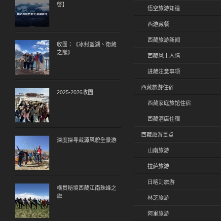
啓】
悟空旅游知道
西游藏餐
西藏旅游新闻
收團：《冰封藍湖、衛藏
之巔》
西藏风土人情
进藏注意事项
西藏旅游住宿
2025-2026收團
西藏家庭旅馆住宿
西藏酒店住宿
西藏旅游景点
深度探寻蔵源风貌全景游
山南旅游
拉萨旅游
日喀则旅游
横贯秘境西藏江南珠峰之
旅
林芝旅游
阿里旅游