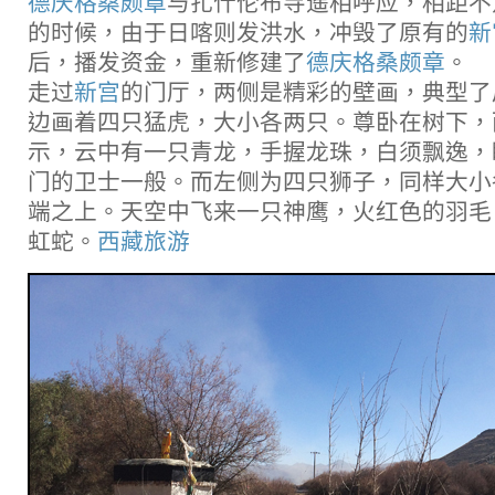
德庆格桑颇章
与扎什伦布寺遥相呼应，相距不足
的时候，由于日喀则发洪水，冲毁了原有的
新
后，播发资金，重新修建了
德庆格桑颇章
。
走过
新宫
的门厅，两侧是精彩的壁画，典型了
边画着四只猛虎，大小各两只。尊卧在树下，
示，云中有一只青龙，手握龙珠，白须飘逸，
门的卫士一般。而左侧为四只狮子，同样大小
端之上。天空中飞来一只神鹰，火红色的羽毛
虹蛇。
西藏旅游