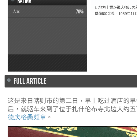
Rating
此地为十世班禅大师起居
70%
人文
佛像l00余尊。1989年
FULL ARTICLE
这是来日喀则市的第二日，早上吃过酒店的早
后，就驱车来到了位于扎什伦布寺北边大约五
德庆格桑颇章
。