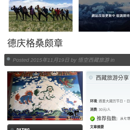
横贯秘境西藏江南珠峰之旅
悟空西藏旅遊【新站開啓】
德庆格桑颇章
Posted 2015年11月19日 by 悟空西藏旅游 in
西藏旅游分享
环境
:
遇重大藏历节日，日
消费
:
30元/人
推荐指数:
从七
文章摘要