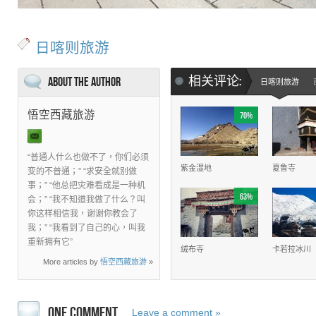
日喀则旅游
相关评论:
About the Author
日喀则旅游
悟空西藏旅游
70%
“普通人什么也做不了，你们必须
紫金湿地
夏鲁寺
变的不普通；” “求安全就别做
事；” “他总把灾难看成是一种机
63%
会；” “我不知道我做了什么？叫
你这样相信我，谢谢你教会了
我；” “我看到了自己的心，叫我
重新拥有它”
绒布寺
卡若拉冰川
More articles by
悟空西藏旅游
»
ONE COMMENT
Leave a comment »