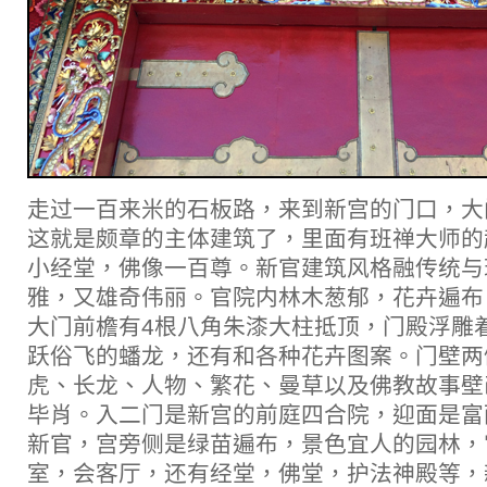
走过一百来米的石板路，来到新宫的门口，大
这就是颇章的主体建筑了，里面有班禅大师的
小经堂，佛像一百尊。新官建筑风格融传统与
雅，又雄奇伟丽。官院内林木葱郁，花卉遍布
大门前檐有4根八角朱漆大柱抵顶，门殿浮雕
跃俗飞的蟠龙，还有和各种花卉图案。门壁两
虎、长龙、人物、繁花、曼草以及佛教故事壁
毕肖。入二门是新宫的前庭四合院，迎面是富
新官，宫旁侧是绿苗遍布，景色宜人的园林，
室，会客厅，还有经堂，佛堂，护法神殿等，