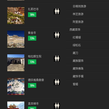
日喀则旅游
扎耶巴寺
林芝旅游
78%
阿里旅游
西藏首饰
紫金寺
红珊瑚
73%
绿松石
藏刀
帕拉朗生院
藏族服饰
73%
藏饰佛珠
藏饰手镯
德庆格桑颇章
蜜蜡
70%
直贡梯寺