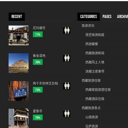
RECENT
CATEGORIES
PAGES
ARCHIV
旅游资讯
尼玛塘寺
71%
悟空旅游知道
西游藏餐
西藏旅游新闻
紫金湿地
70%
西藏风土人情
进藏注意事项
西藏旅游住宿
两千岁的林芝巨柏
73%
西藏家庭旅馆住宿
西藏酒店住宿
西藏旅游景点
夏鲁寺
70%
山南旅游
拉萨旅游