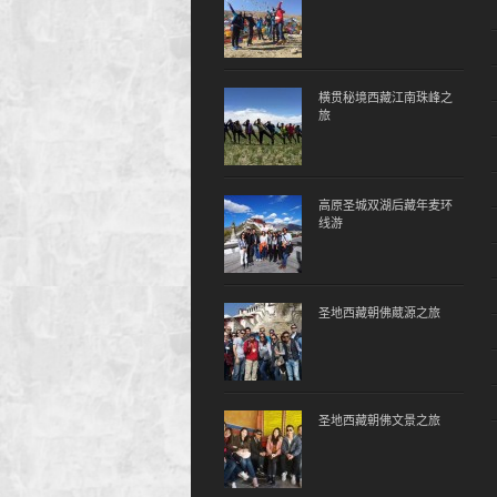
横贯秘境西藏江南珠峰之
旅
高原圣城双湖后藏年麦环
线游
圣地西藏朝佛蔵源之旅
圣地西藏朝佛文景之旅