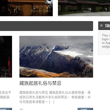
拉萨瑞吉度假酒店
从朗县到米林希尔顿酒店
SW
This 
login
to Ap
widge
藏族起居礼俗与禁忌
呈现出不
藏族起居礼俗与禁忌 藏族起居礼仪从建房择基、落
棍撑起高
成到日常生活都有许多礼俗和禁忌。 修房建屋，对
任何家庭来讲都是一 […]