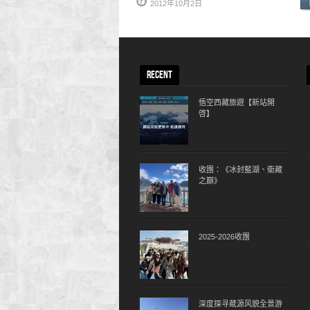
2012年10月2日
RECENT
悟空西藏旅遊【新站開
啓】
收團：《冰封藍湖、衛藏
之巔》
2025-2026收團
深度探寻蔵源风貌全景游