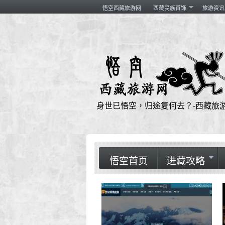
悟空西藏旅游网
西藏民族首饰
旅游资讯
身世已悟空，归途复何去？-西藏旅
悟空首页
进藏攻略