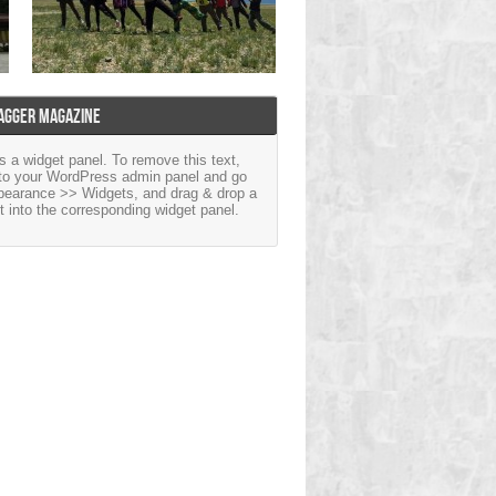
横贯秘境西藏江南珠峰之旅
悟空西藏旅遊【新站開啓】
AGGER MAGAZINE
is a widget panel. To remove this text,
 to your WordPress admin panel and go
pearance >> Widgets, and drag & drop a
t into the corresponding widget panel.