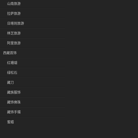
山南旅游
拉萨旅游
日喀则旅游
林芝旅游
阿里旅游
西藏首饰
红珊瑚
绿松石
藏刀
藏族服饰
藏饰佛珠
藏饰手镯
蜜蜡