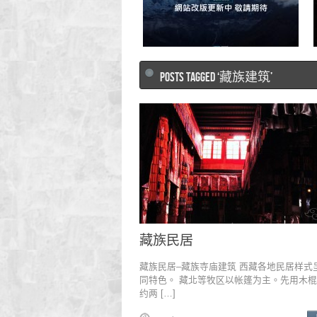
秘境西藏江南珠峰之旅
悟空西藏旅遊【新站開啓】
POSTS TAGGED ‘藏族建筑’
藏族民居
藏族民居–藏族寺庙建筑 西藏各地民居样式
同特色。 藏北等牧区以帐篷为主。先用木
约两 […]