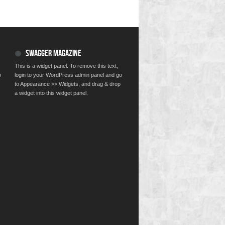
SWAGGER MAGAZINE
This is a widget panel. To remove this text,
o
login to your WordPress admin panel and go
to Appearance >> Widgets, and drag & drop
a widget into this widget panel.