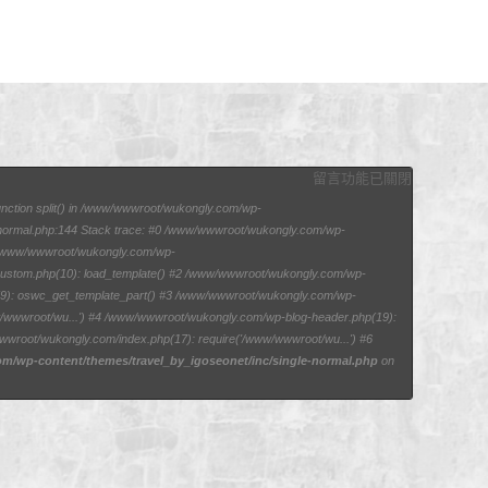
留言功能已關閉
function split() in /www/wwwroot/wukongly.com/wp-
e-normal.php:144 Stack trace: #0 /www/wwwroot/wukongly.com/wp-
1 /www/wwwroot/wukongly.com/wp-
/custom.php(10): load_template() #2 /www/wwwroot/wukongly.com/wp-
p(9): oswc_get_template_part() #3 /www/wwwroot/wukongly.com/wp-
ww/wwwroot/wu...') #4 /www/wwwroot/wukongly.com/wp-blog-header.php(19):
wwroot/wukongly.com/index.php(17): require('/www/wwwroot/wu...') #6
/wp-content/themes/travel_by_igoseonet/inc/single-normal.php
on