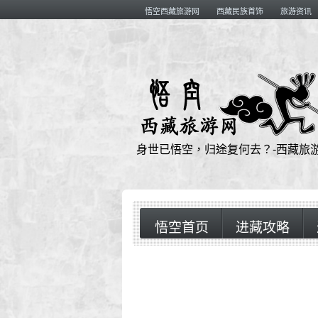
悟空西藏旅游网
西藏民族首饰
旅游资讯
身世已悟空，归途复何去？-西藏旅
悟空首页
进藏攻略