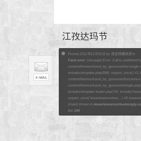
江孜达玛节
Posted 2012年12月30日 by 悟空西藏旅游 in
Fatal error
: Uncaught Error: Call to undefined 
content/themes/travel_by_igoseonet/inc/singl
includes/template.php(688): require_once() #
content/themes/travel_by_igoseonet/functions
content/themes/travel_by_igoseonet/single.ph
includes/template-loader.php(74): include('/w
require_once('/www/wwwroot/wu...') #5 /www/w
{main} thrown in
/www/wwwroot/wukongly.com
line
144